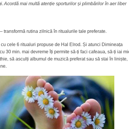
gi. Acordă mai multă atenție sporturilor și plimbărilor în aer liber
– transformă rutina zilnică în ritualurile tale preferate.
cu cele 6 ritualuri propuse de Hal Elrod. Și atunci Dimineața
u 30 min. mai devreme îți permite să-ți faci cafeaua, să-ți iai mi
hie, să asculți albumul de muzică preferat sau să stai în liniște,
ine.