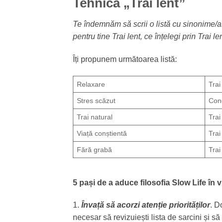
Tehnica „Trai lent”
Te îndemnăm să scrii o listă cu sinonime/a
pentru tine Trai lent, ce înțelegi prin Trai 
Îți propunem următoarea listă:
Relaxare
Trai
Stres scăzut
Con
Trai natural
Trai
Viață conștientă
Trai
Fără grabă
Trai
5 pași de a aduce filosofia Slow Life în vi
1.
Învață să acorzi atenție priorităților
. D
necesar să revizuiești lista de sarcini și să