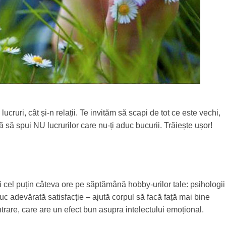
cruri, cât și-n relații. Te invităm să scapi de tot ce este vechi,
ață să spui NU lucrurilor care nu-ți aduc bucurii. Trăiește ușor!
 cel puțin câteva ore pe săptămână hobby-urilor tale: psihologii
duc adevărată satisfacție – ajută corpul să facă față mai bine
trare, care are un efect bun asupra intelectului emoțional.