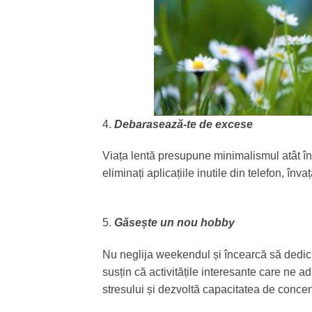
4.
Debarasează-te de excese
Viața lentă presupune minimalismul atât în lu
eliminați aplicațiile inutile din telefon, înv
5.
Găsește un nou hobby
Nu neglija weekendul și încearcă să dedici
susțin că activitățile interesante care ne a
stresului și dezvoltă capacitatea de concen