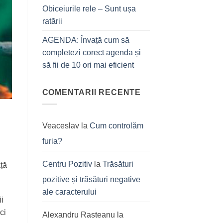
Obiceiurile rele – Sunt ușa
ratării
AGENDA: Învață cum să
completezi corect agenda și
să fii de 10 ori mai eficient
COMENTARII RECENTE
Veaceslav
la
Cum controlăm
furia?
Centru Pozitiv
la
Trăsături
ață
pozitive și trăsături negative
ale caracterului
ii
ci
Alexandru Rasteanu
la