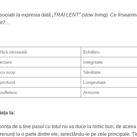
sociații la expresia dată „TRAI LENT” (slow living). Ce înseamn
lent?…
 fără oboseală
Echilibru
ectare
Integritate
 cu scop
Sănătate
 profund
Longevitate
 sufletesc
Armonie
ața ta:
orința de a ține pasul cu totul nu va duce la nimic bun, de aceea
 renunți la o parte dintre ele, selectându-le pe cele principale. Ț