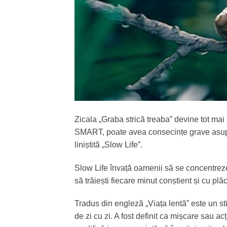
Zicala „Graba strică treaba” devine tot mai
SMART, poate avea consecințe grave asupra 
liniștită „Slow Life”.
Slow Life învață oamenii să se concentreze p
să trăiești fiecare minut conștient și cu pl
Tradus din engleză „Viața lentă” este un sti
de zi cu zi. A fost definit ca mișcare sau ac