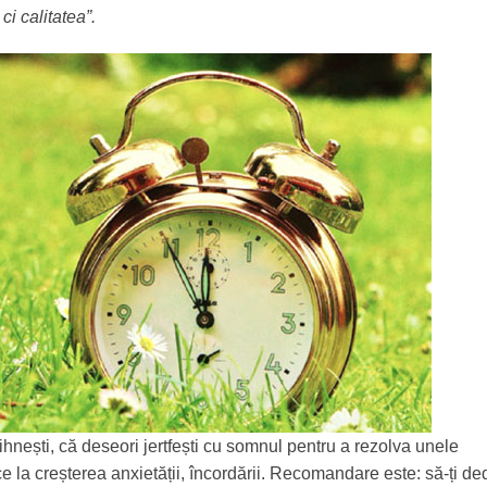
ci calitatea”.
dihnești, că deseori jertfești cu somnul pentru a rezolva unele
 la creșterea anxietății, încordării. Recomandare este: să-ți ded