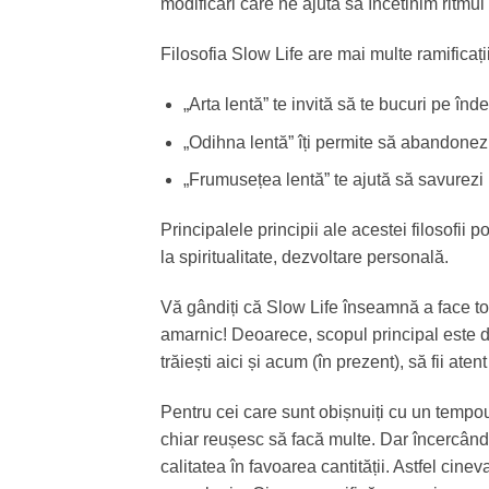
modificări care ne ajută să încetinim ritmul
Filosofia Slow Life are mai multe ramificații
„Arta lentă” te invită să te bucuri pe înde
„Odihna lentă” îți permite să abandonezi
„Frumusețea lentă” te ajută să savurezi r
Principalele principii ale acestei filosofii po
la spiritualitate, dezvoltare personală.
Vă gândiți că Slow Life înseamnă a face tot
amarnic! Deoarece, scopul principal este de
trăiești aici și acum (în prezent), să fii atent 
Pentru cei care sunt obișnuiți cu un tempou r
chiar reușesc să facă multe. Dar încercând
calitatea în favoarea cantității. Astfel cine