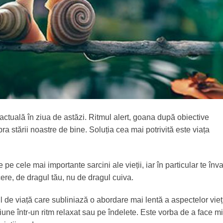
 actuală în ziua de astăzi. Ritmul alert, goana după obiective
stării noastre de bine. Soluția cea mai potrivită este viața
e cele mai importante sarcini ale vieții, iar în particular te înv
ăcere, de dragul tău, nu de dragul cuiva.
l de viață care subliniază o abordare mai lentă a aspectelor vieț
țiune într-un ritm relaxat sau pe îndelete. Este vorba de a face mi