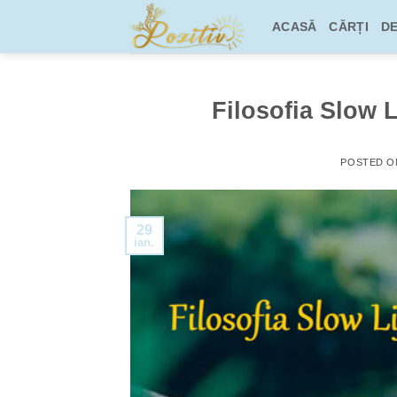
Skip
ACASĂ
CĂRȚI
DE
to
content
Filosofia Slow Li
POSTED 
29
ian.