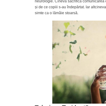
neurologie. Cineva sacrifică comunicarea c
și de ce copiii s-au îndepărtat. Iar altcine
simte ca o lămâie stoarsă.