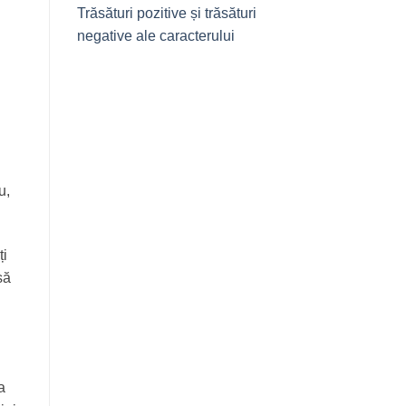
Trăsături pozitive și trăsături
negative ale caracterului
u,
ți
să
a