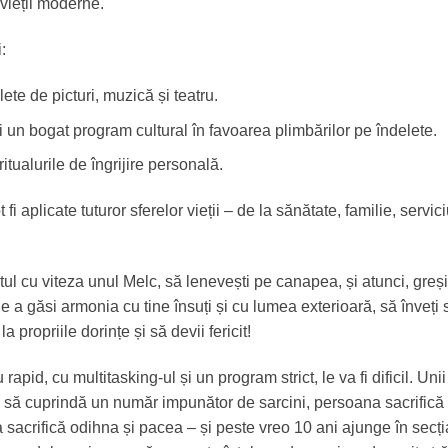
 vieții moderne.
:
lete de picturi, muzică și teatru.
 un bogat program cultural în favoarea plimbărilor pe îndelete.
itualurile de îngrijire personală.
t fi aplicate tuturor sferelor vieții – de la sănătate, familie, servici
ul cu viteza unul Melc, să lenevești pe canapea, și atunci, greși
 a găsi armonia cu tine însuți și cu lumea exterioară, să înveți 
la propriile dorințe și să devii fericit!
apid, cu multitasking-ul și un program strict, le va fi dificil. Unii
 să cuprindă un număr impunător de sarcini, persoana sacrifică
va sacrifică odihna și pacea – și peste vreo 10 ani ajunge în secți