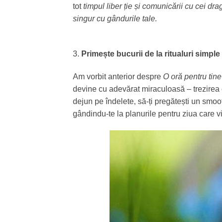
tot
timpul liber ție și comunicării cu cei dra
singur cu gândurile tale.
3.
Primește bucurii de la ritualuri simple
Am vorbit anterior despre
O oră pentru tine
devine cu adevărat miraculoasă – trezirea c
dejun pe îndelete, să-ți pregătești un smoot
gândindu-te la planurile pentru ziua care v