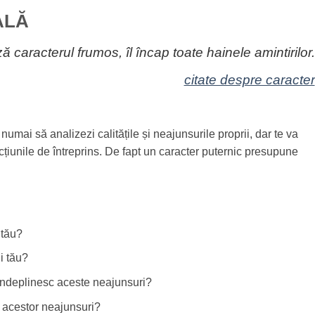
ALĂ
 caracterul frumos, îl încap toate hainele amintirilor.
citate despre caracter
mai să analizezi calitățile și neajunsurile proprii, dar te va
 acțiunile de întreprins. De fapt un caracter puternic presupune
 tău?
i tău?
 îndeplinesc aceste neajunsuri?
i acestor neajunsuri?