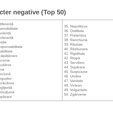
acter negative (Top 50)
diferență
35. Nepoliticos
sensibilitate
36. Ostilitate
solență
37. Pretențios
toleranță
38. Ranchiună
vidie
39. Răutate
esponsabilitate
40. Răzbunare
tabilitate
41. Rigiditate
ncăpățânare
42. Risipă
ăcomie
43. Servilism
ăudăros
44. Supărare
ene
45. Suspiciune
inciună
46. Umilire
ngușitor
47. Vanitate
orăcănos
48. Viclean
glijență
49. Vulgaritate
emulțumit
50. Zgârcenie
epăsare