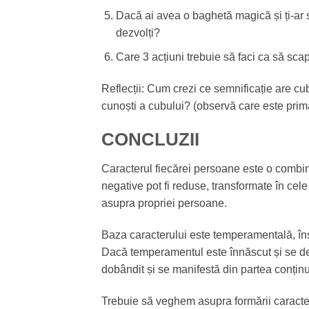
Dacă ai avea o baghetă magică și ți-ar s
dezvolți?
Care 3 acțiuni trebuie să faci ca să sca
Reflecții: Cum crezi ce semnificație are cubu
cunoști a cubului? (observă care este prim
CONCLUZII
Caracterul fiecărei persoane este o combinaț
negative pot fi reduse, transformate în cel
asupra propriei persoane.
Baza caracterului este temperamentală, în
Dacă temperamentul este înnăscut și se des
dobândit și se manifestă din partea conținu
Trebuie să veghem asupra formării caracte