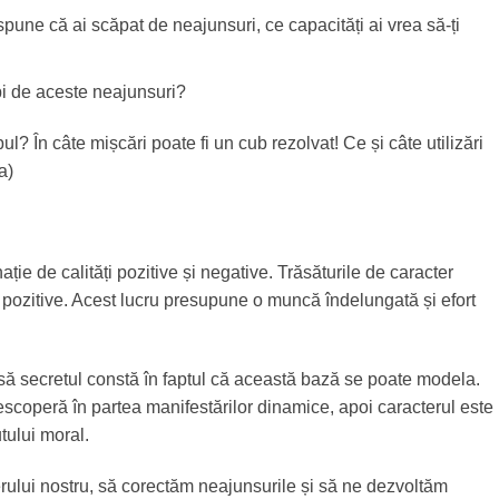
pune că ai scăpat de neajunsuri, ce capacități ai vrea să-ți
pi de aceste neajunsuri?
l? În câte mișcări poate fi un cub rezolvat! Ce și câte utilizări
a)
ie de calități pozitive și negative. Trăsăturile de caracter
e pozitive. Acest lucru presupune o muncă îndelungată și efort
să secretul constă în faptul că această bază se poate modela.
coperă în partea manifestărilor dinamice, apoi caracterul este
tului moral.
rului nostru, să corectăm neajunsurile și să ne dezvoltăm