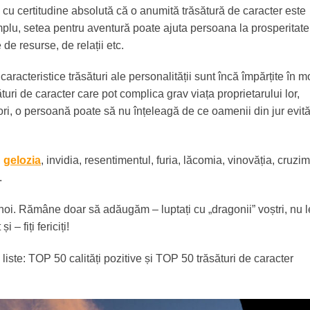
cu certitudine absolută că o anumită trăsătură de caracter este
mplu, setea pentru aventură poate ajuta persoana la prosperitate
de resurse, de relații etc.
aracteristice trăsături ale personalității sunt încă împărțite în 
ături de caracter care pot complica grav viața proprietarului lor,
ori, o persoană poate să nu înțeleagă de ce oamenii din jur evit
,
gelozia
, invidia, resentimentul, furia, lăcomia, vinovăția, cruzi
.
 noi. Rămâne doar să adăugăm – luptați cu „dragonii” voștri, nu l
 – fiți fericiți!
ă liste: TOP 50 calități pozitive și TOP 50 trăsături de caracter