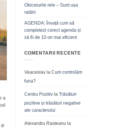
Obiceiurile rele – Sunt ușa
ratării
AGENDA: Învață cum să
completezi corect agenda și
să fii de 10 ori mai eficient
COMENTARII RECENTE
Veaceslav
la
Cum controlăm
furia?
Centru Pozitiv
la
Trăsături
e a
pozitive și trăsături negative
pul
ale caracterului
Alexandru Rasteanu
la
 și