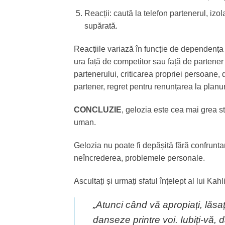
Reacții: caută la telefon partenerul, izol
supărată.
Reacțiile variază în funcție de dependența f
ura față de competitor sau față de partener 
partenerului, criticarea propriei persoane, 
partener, regret pentru renunțarea la planuri
CONCLUZIE
, gelozia este cea mai grea 
uman.
Gelozia nu poate fi depășită fără confruntar
neîncrederea, problemele personale.
Ascultați și urmați sfatul înțelept al lui Kahl
„
Atunci când vă apropiați, lăsaț
danseze printre voi. Iubiți-vă, 