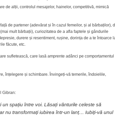
are de alții, controlul mesajelor, hainelor, competitivă, mimică
ață de partener (adevărat și în cazul femeilor, și al bărbaților), 
(mai mult bărbații), curiozitatea de a afla faptele și gândurile
depresie, durere și resentiment, rușine, dorința de a te întoarce l
le făcute, etc.
stare sufletească, care lasă amprente adânci pe comportamentul
e, înțelegere și schimbare. Învingeți-vă temerile, îndoielile,
il Gibran:
i un spațiu între voi. Lăsați vânturile celeste să
dar nu transformați iubirea într-un lanț… Iubiți-vă unul