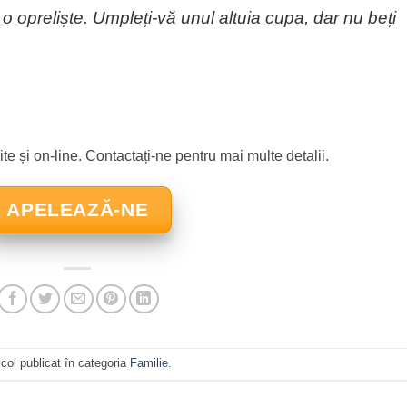
e o opreliște. Umpleți-vă unul altuia cupa, dar nu beți
rite și on-line. Contactați-ne pentru mai multe detalii.
APELEAZĂ-NE
icol publicat în categoria
Familie
.