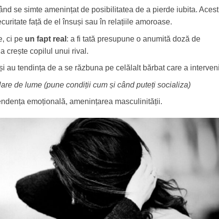
ând se simte amenințat de posibilitatea de a pierde iubita. Acest
ecuritate față de el însuși sau în relațiile amoroase.
e, ci pe
un fapt real
: a fi tată presupune o anumită doză de
a crește copilul unui rival.
ă și au tendința de a se răzbuna pe celălalt bărbat care a interveni
olare de lume (
pune condiții cum și când puteți socializa)
pendența emoțională, amenințarea masculinității.