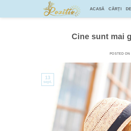
Skip
ACASĂ
CĂRȚI
DE
to
content
Cine sunt mai g
POSTED O
13
sept.