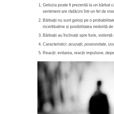
Gelozia poate fi prezentă la un bărbat c
sentiment are rădăcini într-un fel de ins
Bărbații nu sunt geloși pe o probabilitat
incertitudine și posibilitatea nedorită de 
Bărbații au înclinații spre furie, violenț
Caracteristici:
acuzații, posesivitate, iz
Reacții: evitarea, reacții impulsive, de