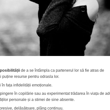
osibilității
de a se întâmpla ca partenerul lor să fie atras de
 puține resurse pentru odrasla lor.
n fața infidelității emoționale.
spingere în copilărie sau au experimentat trădarea în viața de adu
tăților personale și a stimei de sine absente.
epresive, delăsătoare, plâng continuu.