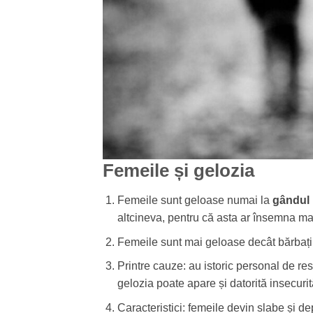
Femeile și gelozia
Femeile sunt geloase numai la
gândul p
altcineva, pentru că asta ar însemna mai
Femeile sunt mai geloase decât bărbații î
Printre cauze: au istoric personal de re
gelozia poate apare și datorită insecuri
Caracteristici: femeile devin slabe și d