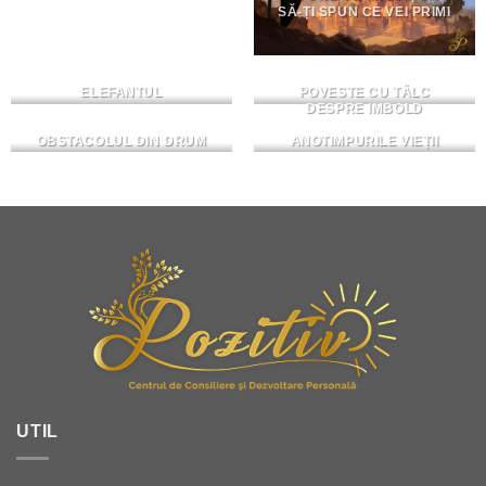
SĂ-ȚI SPUN CE VEI PRIMI
ELEFANTUL
POVESTE CU TÂLC
DESPRE IMBOLD
OBSTACOLUL DIN DRUM
ANOTIMPURILE VIEȚII
UTIL