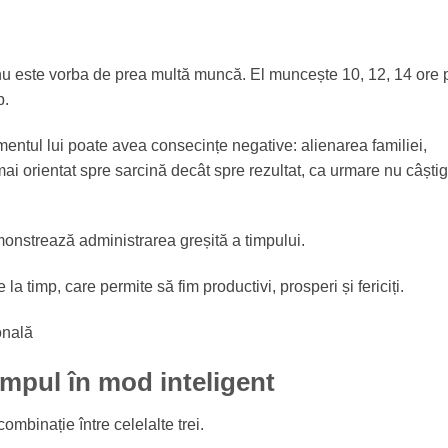
u este vorba de prea multă muncă. El muncește 10, 12, 14 ore 
p.
mentul lui poate avea consecințe negative: alienarea familiei,
mai orientat spre sarcină decât spre rezultat, ca urmare nu câști
emonstrează administrarea greșită a timpului.
e la timp, care permite să fim productivi, prosperi și fericiți.
impul în mod inteligent
mbinație între celelalte trei.