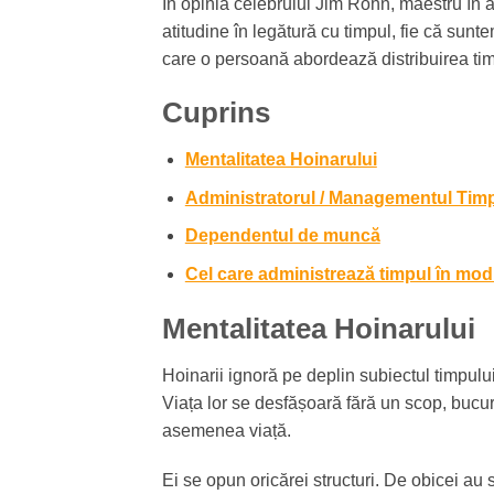
În opinia celebrului Jim Rohn, maestru în ar
atitudine în legătură cu timpul, fie că sunt
care o persoană abordează distribuirea timpu
Cuprins
Mentalitatea Hoinarului
Administratorul / Managementul Timpu
Dependentul de muncă
Cel care administrează timpul în mod 
Mentalitatea Hoinarului
Hoinarii ignoră pe deplin subiectul timpului.
Viața lor se desfășoară fără un scop, bucu
asemenea viață.
Ei se opun oricărei structuri. De obicei au