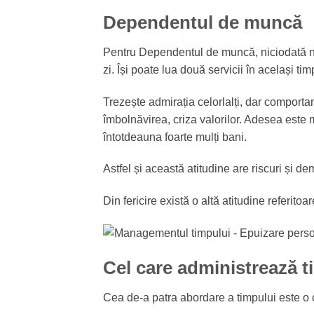
Dependentul de muncă
Pentru Dependentul de muncă, niciodată n
zi. Își poate lua două servicii în același tim
Trezește admirația celorlalți, dar comporta
îmbolnăvirea, criza valorilor. Adesea este 
întotdeauna foarte mulți bani.
Astfel și această atitudine are riscuri și d
Din fericire există o altă atitudine referitoar
Cel care administrează t
Cea de-a patra abordare a timpului este o co