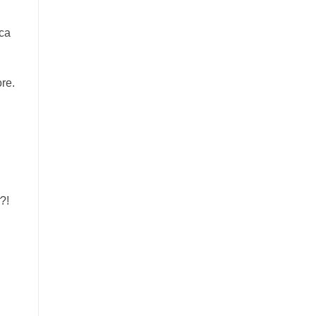
 ca
re.
?!