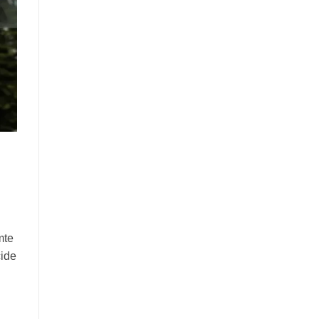
mte
cide