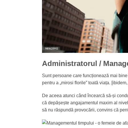
Administratorul / Manage
Sunt persoane care funcționează mai bine la
pentru a „mirosi florile” toată viața. [ibidem
De aceea atunci când încearcă să-și condu
că depășește angajamentul maxim al nivelu
să nu răspundă provocării, convins că pent