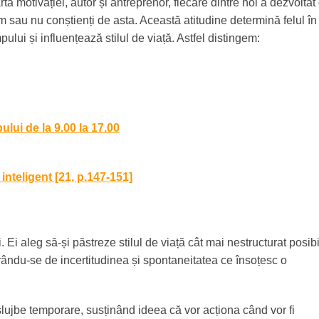
ta motivației, autor și antreprenor, fiecare dintre noi a dezvoltat
em sau nu conștienți de asta. Această atitudine determină felul în
lui și influențează stilul de viață. Astfel distingem:
lui de la 9.00 la 17.00
inteligent [21, p.147-151]
 Ei aleg să-și păstreze stilul de viață cât mai nestructurat posibi
rându-se de incertitudinea și spontaneitatea ce însoțesc o
 slujbe temporare, susținând ideea că vor acționa când vor fi