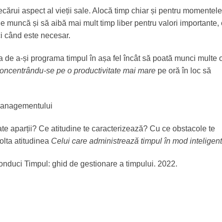
ecărui aspect al vieții sale. Alocă timp chiar și pentru momentele
de muncă și să aibă mai mult timp liber pentru valori importante,
ci când este necesar.
 de a-și programa timpul în așa fel încât să poată munci multe o
concentrându-se pe o productivitate mai mare
pe oră în loc să
ate aparții? Ce atitudine te caracterizează? Cu ce obstacole te
olta atitudinea
Celui care administrează timpul în mod inteligent
onduci Timpul: ghid de gestionare a timpului. 2022.