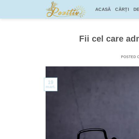
Skip
ACASĂ
CĂRȚI
DE
to
content
Fii cel care ad
POSTED 
19
mart.