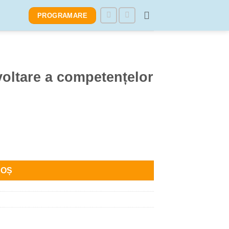
PROGRAMARE
ltare a competențelor
țelor socio-emoționale
COȘ