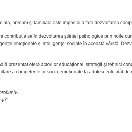
 socială, precum și familială este imposibilă fără dezvoltarea co
ontribuţia sa în dezvoltarea ştiinţei psihologice prin noile cunoş
ligenței emoționale și inteligenței sociale în această vârstă. D
 prezentat oferă actorilor educaționali strategii și tehnici conc
voltare a competențelor socio-emoționale la adolescenți, atât de
prof.univ.
ngă”