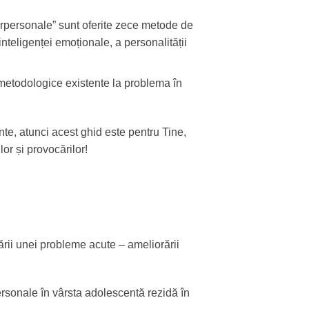
terpersonale” sunt oferite zece metode de
nteligenței emoționale, a personalității
şi metodologice existente la problema în
nte, atunci acest ghid este pentru Tine,
or și provocărilor!
rii unei probleme acute – ameliorării
personale în vârsta adolescentă rezidă în