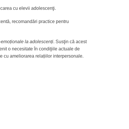
icarea cu elevii adolescenţi.
scentă, recomandări practice pentru
o-emoționale la adolescenți
. Susţin că acest
it o necesitate în condiţiile actuale de
e cu ameliorarea relațiilor interpersonale.