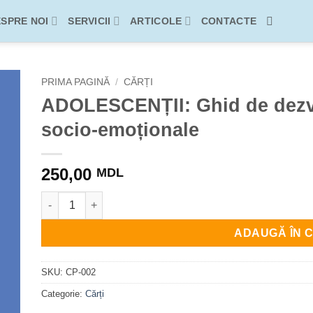
SPRE NOI
SERVICII
ARTICOLE
CONTACTE
PRIMA PAGINĂ
/
CĂRȚI
ADOLESCENȚII: Ghid de dezvo
socio-emoționale
250,00
MDL
Cantitate ADOLESCENȚII: Ghid de dezvoltare a competen
ADAUGĂ ÎN 
SKU:
CP-002
Categorie:
Cărți