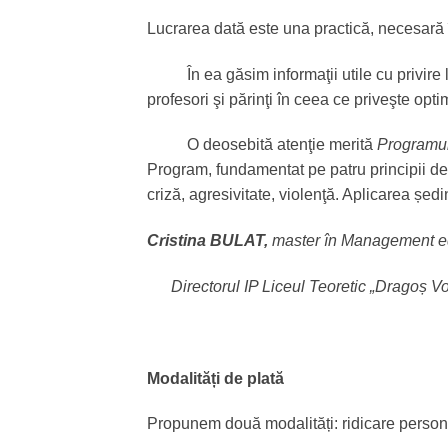
Lucrarea dată este una practică, necesară î
În ea găsim informaţii utile cu privire la 
profesori şi părinţi în ceea ce priveşte opt
O deosebită atenţie merită
Programul 
Program, fundamentat pe patru principii de 
criză, agresivitate, violenţă. Aplicarea șed
Cristina BULAT,
master în Management ed
Directorul IP Liceul Teoretic „Dragoș V
Modalități de plată
Propunem două modalități: ridicare persona