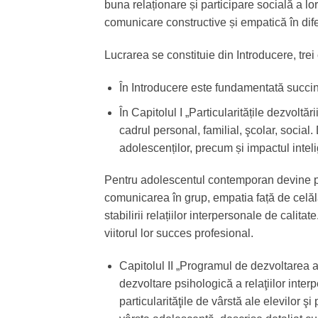
buna relaționare și participare socială a lor,
comunicare constructive și empatică în dife
Lucrarea se constituie din Introducere, trei c
În Introducere este fundamentată succin
În Capitolul I „Particularitățile dezvoltă
cadrul personal, familial, şcolar, socia
adolescenților, precum și impactul intel
Pentru adolescentul contemporan devine pr
comunicarea în grup, empatia față de celălalt
stabilirii relațiilor interpersonale de calit
viitorul lor succes profesional.
Capitolul II „Programul de dezvoltarea a
dezvoltare psihologică a relaţiilor int
particularităţile de vârstă ale elevilor şi