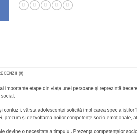
RECENZII (0)
i importante etape din viața unei persoane şi reprezintă trecere
 social.
i confuzii, vârsta adolescenței solicită implicarea specialiștilor
ârstei, precum și dezvoltarea noilor competențe socio-emoționale, 
e devine o necesitate a timpului. Prezența competențelor socio