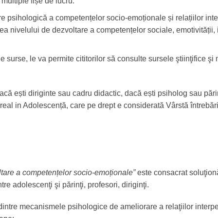
multiple fișe de lucru.
are psihologică a competențelor socio-emoționale și relațiilor in
a nivelului de dezvoltare a competențelor sociale, emotivității, i
e surse, le va permite cititorilor să consulte sursele ştiinţifice 
că ești diriginte sau cadru didactic, dacă ești psiholog sau pări
real in Adolescență, care pe drept e considerată Vârstă întrebăril
are a competențelor socio-emoționale”
este consacrat soluţionă
tre adolescenţi şi părinţi, profesori, diriginţi.
l dintre mecanismele psihologice de ameliorare a relaţiilor inter