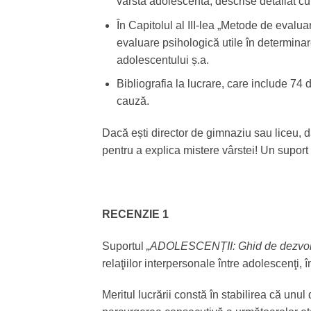
vârsta adolescentă, descrise detaliat cu 
În Capitolul al III-lea „Metode de evalu
evaluare psihologică utile în determinare
adolescentului ș.a.
Bibliografia la lucrare, care include 74 d
cauză.
Dacă ești director de gimnaziu sau liceu, da
pentru a explica mistere vârstei! Un suport 
RECENZIE 1
Suportul
„ADOLESCENȚII: Ghid de dezvolt
relaţiilor interpersonale între adolescenţi, în
Meritul lucrării constă în stabilirea că unu