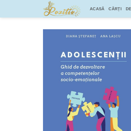
Skip
ACASĂ
CĂRȚI
DE
to
content