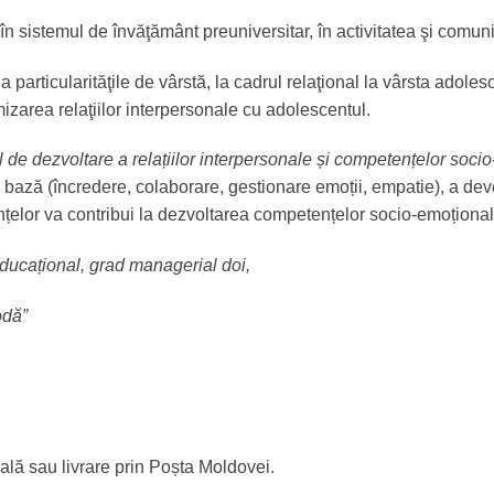
n sistemul de învăţământ preuniversitar, în activitatea şi comun
particularităţile de vârstă, la cadrul relaţional la vârsta adole
imizarea relaţiilor interpersonale cu adolescentul.
de dezvoltare a relațiilor interpersonale și competențelor soci
bază (încredere, colaborare, gestionare emoții, empatie), a deven
ințelor va contribui la dezvoltarea competențelor socio-emoțional
ucațional, grad managerial doi,
odă”
lă sau livrare prin Poșta Moldovei.