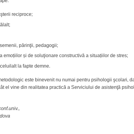
tape:
terii reciproce;
ălalt;
semenii, părinţii, pedagogii;
a emoțiilor și de soluţionare constructivă a situațiilor de stres;
 celuilalt la fapte demne.
-metodologic este binevenit nu numai pentru psihologii şcolari, dar 
ât el vine din realitatea practică a Serviciului de asistenţă psiho
conf.univ.,
ldova