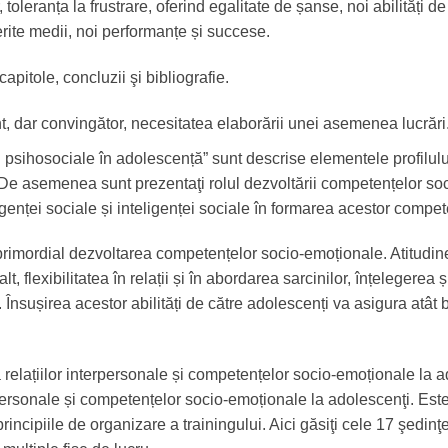
 toleranța la frustrare, oferind egalitate de șanse, noi abilități de 
rite medii, noi performanțe și succese.
apitole, concluzii şi bibliografie.
t, dar convingător, necesitatea elaborării unei asemenea lucrări
rii psihosociale în adolescență” sunt descrise elementele profilulu
l. De asemenea sunt prezentaţi rolul dezvoltării competențelor so
igenței sociale și inteligenței sociale în formarea acestor compet
imordial dezvoltarea competențelor socio-emoționale. Atitudin
, flexibilitatea în relații și în abordarea sarcinilor, înțelegerea
ate. Însușirea acestor abilități de către adolescenți va asigura atâ
 relațiilor interpersonale și competențelor socio-emoționale la 
erpersonale și competențelor socio-emoționale la adolescenţi. Es
 principiile de organizare a trainingului. Aici găsiţi cele 17 şedinţ