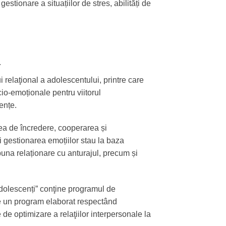
gestionare a situațiilor de stres, abilități de
.
i relaţional a adolescentului, printre care
cio-emoționale pentru viitorul
ențe.
ea de încredere, cooperarea și
 și gestionarea emoțiilor stau la baza
t buna relaționare cu anturajul, precum și
adolescenți” conţine programul de
te un program elaborat respectând
e de optimizare a relaţiilor interpersonale la