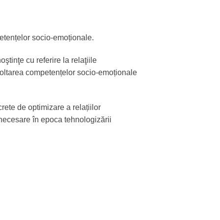
mpetențelor socio-emoționale.
tinţe cu referire la relaţiile
ezvoltarea competențelor socio-emoționale
rete de optimizare a relațiilor
 necesare în epoca tehnologizării