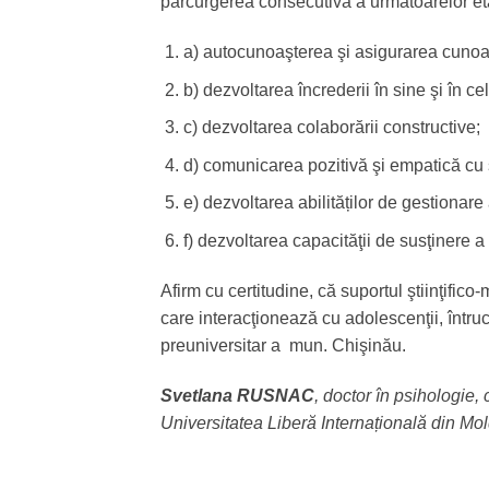
parcurgerea consecutivă a următoarelor e
a) autocunoaşterea şi asigurarea cunoaş
b) dezvoltarea încrederii în sine şi în cel
c) dezvoltarea colaborării constructive;
d) comunicarea pozitivă şi empatică cu 
e) dezvoltarea abilităților de gestionare 
f) dezvoltarea capacităţii de susţinere a
Afirm cu certitudine, că suportul ştiinţifico
care interacţionează cu adolescenţii, întruc
preuniversitar a mun. Chişinău.
Svetlana RUSNAC
, doctor în psihologie, 
Universitatea Liberă Internațională din Mo