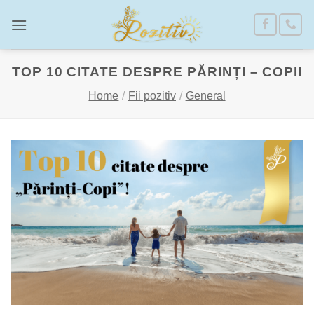
Skip
to
content
TOP 10 CITATE DESPRE PĂRINȚI – COPII
Home
/
Fii pozitiv
/
General