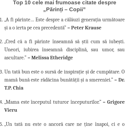
Top 10 cele mai frumoase citate despre
„Părinți – Copii”
A fi părinte… Este despre a călăuzi generația următoare
„
și a o ierta pe cea precedentă”
– Peter Krause
Cred că a fi părinte înseamnă să știi cum să iubești.
„
Uneori, iubirea înseamnă disciplină, sau umor, sau
ascultare.”
– Melissa Etheridge
Un tată bun este o sursă de inspirație și de cumpătare. O
mamă bună este rădăcina bunătății și a smereniei.”
– Dr.
T.P. Chia
Mama este începutul tuturor începuturilor.”
– Grigore
„
Vieru
Un tată nu este o ancoră care ne ține înapoi, ci e o
„