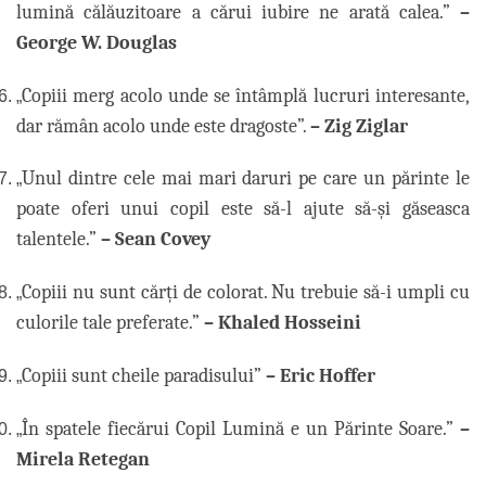
lumină călăuzitoare a cărui iubire ne arată calea.”
–
George W. Douglas
Copiii merg acolo unde se întâmplă lucruri interesante,
„
dar rămân acolo unde este dragoste”.
– Zig Ziglar
Unul dintre cele mai mari daruri pe care un părinte le
„
poate oferi unui copil este să-l ajute să-și găseasca
talentele.”
– Sean Covey
Copiii nu sunt cărți de colorat. Nu trebuie să-i umpli cu
„
culorile tale preferate.”
– Khaled Hosseini
Copiii sunt cheile paradisului”
– Eric Hoffer
„
În spatele fiecărui Copil Lumină e un Părinte Soare.”
–
„
Mirela Retegan